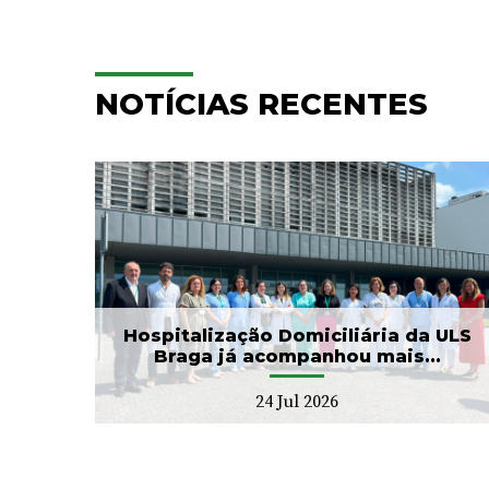
NOTÍCIAS RECENTES
ULS Braga assinalou o Dia
aga
Mundial do Cérebro com
.
as II Jorna...
22 Jul 2026
Hospitalização Domiciliária da ULS
Braga já acompanhou mais...
24 Jul 2026