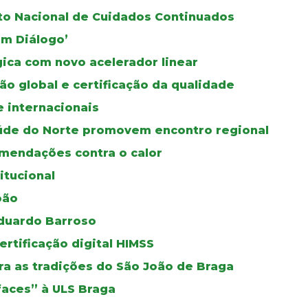
oto Nacional de Cuidados Continuados
Em Diálogo’
gica com novo acelerador linear
ão global e certificação da qualidade
e internacionais
úde do Norte promovem encontro regional
mendações contra o calor
itucional
oão
duardo Barroso
certificação digital HIMSS
a as tradições do São João de Braga
faces” à ULS Braga