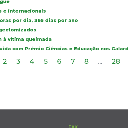
ngue
 e internacionais
ras por dia, 365 dias por ano
ingectomizados
 à vítima queimada
guida com Prémio Ciências e Educação nos Galar
2
3
4
5
6
7
8
...
28
FAX