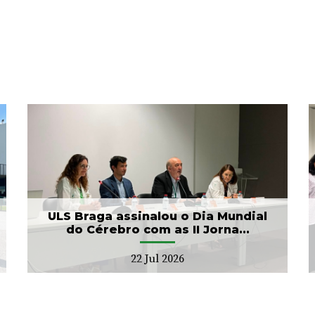
Arcebispo Primaz de
Braga realiza dádiva no
Banco de Sangue
21 Jul 2026
ULS Braga assinalou o Dia Mundial
do Cérebro com as II Jorna...
22 Jul 2026