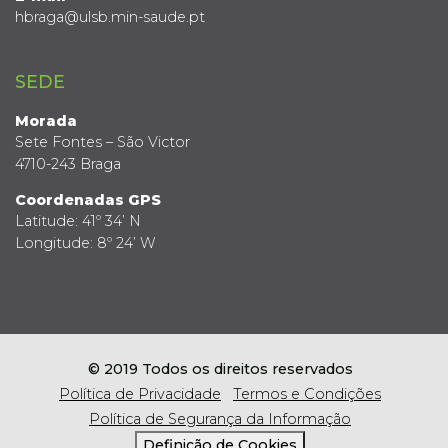
hbraga@ulsb.min-saude.pt
SEDE
Morada
Sete Fontes – São Victor
4710-243 Braga
Coordenadas GPS
Latitude: 41º 34’ N
Longitude: 8º 24’ W
© 2019 Todos os direitos reservados
Política de Privacidade
Termos e Condições
Política de Segurança da Informação
Definição de Cookies