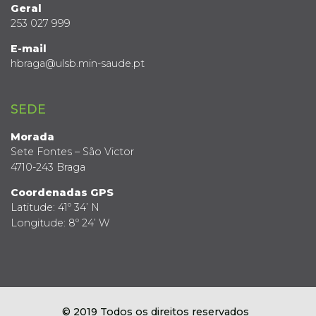
Geral
253 027 999
E-mail
hbraga@ulsb.min-saude.pt
SEDE
Morada
Sete Fontes – São Victor
4710-243 Braga
Coordenadas GPS
Latitude: 41º 34’ N
Longitude: 8º 24’ W
© 2019 Todos os direitos reservados