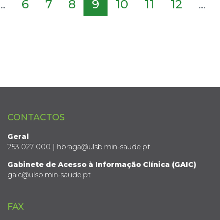
...
6
7
8
9
10
11
12
...
CONTACTOS
Geral
253 027 000 | hbraga@ulsb.min-saude.pt
Gabinete de Acesso à Informação Clínica (GAIC)
gaic@ulsb.min-saude.pt
FAX