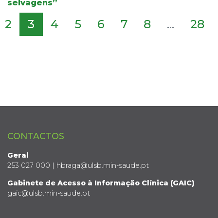
selvagens”
2
3
4
5
6
7
8
...
28
CONTACTOS
Geral
253 027 000 | hbraga@ulsb.min-saude.pt
Gabinete de Acesso à Informação Clínica (GAIC)
gaic@ulsb.min-saude.pt