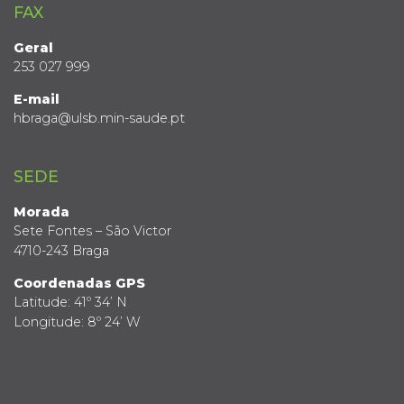
FAX
Geral
253 027 999
E-mail
hbraga@ulsb.min-saude.pt
SEDE
Morada
Sete Fontes – São Victor
4710-243 Braga
Coordenadas GPS
Latitude: 41º 34’ N
Longitude: 8º 24’ W