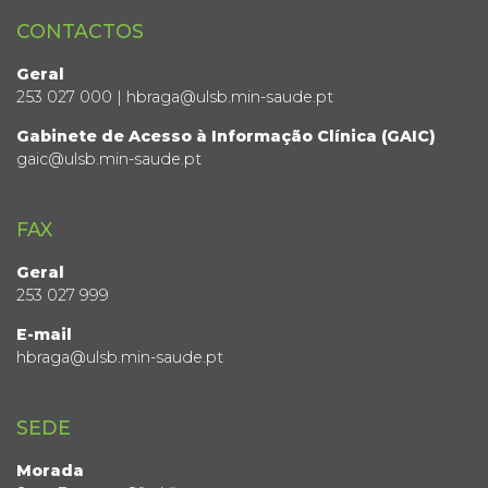
CONTACTOS
Geral
253 027 000 | hbraga@ulsb.min-saude.pt
Gabinete de Acesso à Informação Clínica (GAIC)
gaic@ulsb.min-saude.pt
FAX
Geral
253 027 999
E-mail
hbraga@ulsb.min-saude.pt
SEDE
Morada