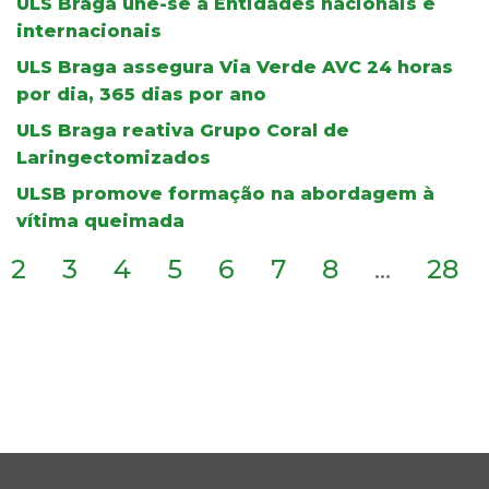
ULS Braga une-se a Entidades nacionais e
internacionais
ULS Braga assegura Via Verde AVC 24 horas
por dia, 365 dias por ano
ULS Braga reativa Grupo Coral de
Laringectomizados
ULSB promove formação na abordagem à
vítima queimada
2
3
4
5
6
7
8
...
28