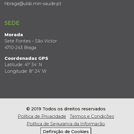
hbraga@ulsb.min-saude.pt
SEDE
Morada
Sete Fontes – São Victor
4710-243 Braga
Coordenadas GPS
Latitude: 41º 34’ N
Longitude: 8º 24’ W
© 2019 Todos os direitos reservados
Política de Privacidade
Termos e Condições
Política de Segurança da Informação
Definição de Cookies