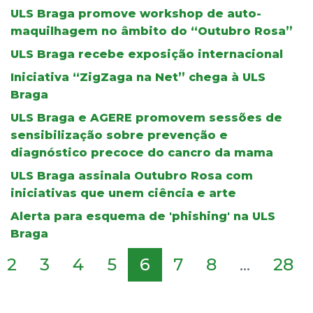
ULS Braga promove workshop de auto-
maquilhagem no âmbito do “Outubro Rosa”
ULS Braga recebe exposição internacional
Iniciativa “ZigZaga na Net” chega à ULS
Braga
ULS Braga e AGERE promovem sessões de
sensibilização sobre prevenção e
diagnóstico precoce do cancro da mama
ULS Braga assinala Outubro Rosa com
iniciativas que unem ciência e arte
Alerta para esquema de 'phishing' na ULS
Braga
2
3
4
5
6
7
8
...
28