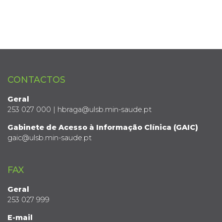
CONTACTOS
Geral
253 027 000 | hbraga@ulsb.min-saude.pt
Gabinete de Acesso à Informação Clínica (GAIC)
gaic@ulsb.min-saude.pt
FAX
Geral
253 027 999
E-mail