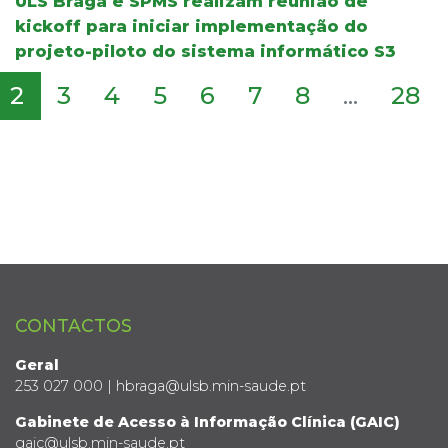
ULS Braga e SPMS realizam reunião de
kickoff para iniciar implementação do
projeto-piloto do sistema informático S3
2
3
4
5
6
7
8
...
28
CONTACTOS
Geral
253 027 000 | hbraga@ulsb.min-saude.pt
Gabinete de Acesso à Informação Clínica (GAIC)
gaic@ulsb.min-saude.pt