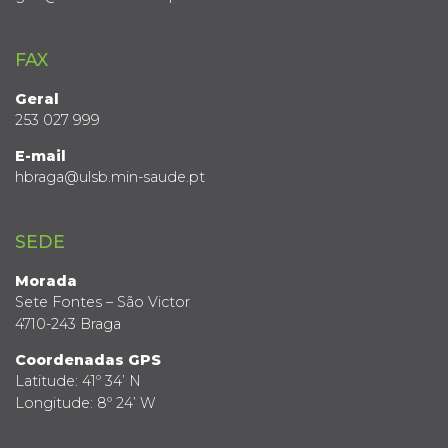
FAX
Geral
253 027 999
E-mail
hbraga@ulsb.min-saude.pt
SEDE
Morada
Sete Fontes – São Victor
4710-243 Braga
Coordenadas GPS
Latitude: 41º 34’ N
Longitude: 8º 24’ W