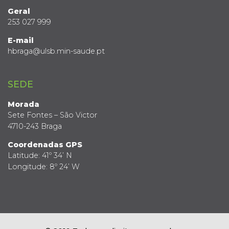
Geral
253 027 999
E-mail
hbraga@ulsb.min-saude.pt
SEDE
Morada
Sete Fontes – São Victor
4710-243 Braga
Coordenadas GPS
Latitude: 41º 34’ N
Longitude: 8º 24’ W