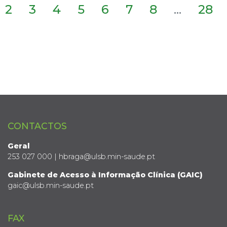
2
3
4
5
6
7
8
...
28
CONTACTOS
Geral
253 027 000 | hbraga@ulsb.min-saude.pt
Gabinete de Acesso à Informação Clínica (GAIC)
gaic@ulsb.min-saude.pt
FAX