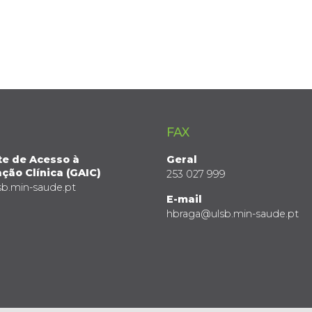
FAX
te de Acesso à
Geral
ção Clínica (GAIC)
253 027 999
sb.min-saude.pt
E-mail
hbraga@ulsb.min-saude.pt