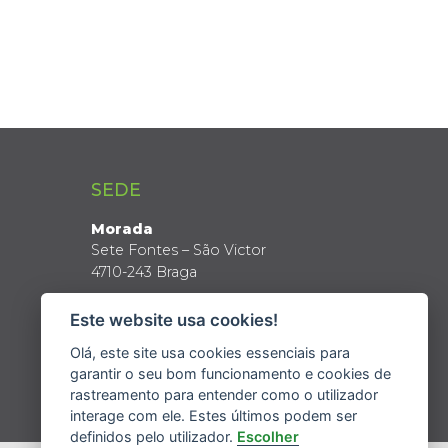
SEDE
Morada
Sete Fontes – São Victor
4710-243 Braga
Coordenadas GPS
Este website usa cookies!
Latitude: 41º 34’ N
Longitude: 8º 24’ W
Olá, este site usa cookies essenciais para
garantir o seu bom funcionamento e cookies de
rastreamento para entender como o utilizador
interage com ele. Estes últimos podem ser
definidos pelo utilizador.
Escolher