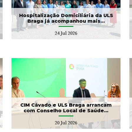
as II Jorna...
22 Jul 2026
Hospitalização Domiciliária da ULS
Braga já acompanhou mais...
24 Jul 2026
Banco de Sangue recebe
gesto solidário da SIGNA
17 Jul 2026
CIM Cávado e ULS Braga arrancam
com Conselho Local de Saúde...
20 Jul 2026