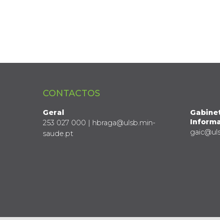
CONTACTOS
Geral
Gabine
Informa
253 027 000 | hbraga@ulsb.min-
gaic@ul
saude.pt