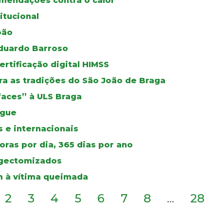
mendações contra o calor
itucional
oão
duardo Barroso
certificação digital HIMSS
a as tradições do São João de Braga
faces” à ULS Braga
ngue
 e internacionais
ras por dia, 365 dias por ano
ingectomizados
 à vítima queimada
2
3
4
5
6
7
8
...
28