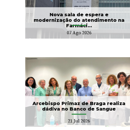
...
já acompanhou mais...
24 Jul 2026
Nova sala de espera e
modernização do atendimento na
Farmáci...
07 Ago 2026
CIM Cávado e ULS Braga
no
arrancam com Conselho
Local de Saúde...
20 Jul 2026
Arcebispo Primaz de Braga realiza
dádiva no Banco de Sangue
21 Jul 2026