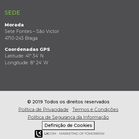
SEDE
Morada
Sete Fontes – São Victor
4710-243 Braga
Coordenadas GPS
Latitude: 41º 34’ N
Longitude: 8º 24’ W
© 2019 Todos os direitos reservados
Política de Privacidade
Termos e Condições
Política de Segurança da Informação
Definição de Cookies
LK
COM - MARKETING OF TOMORROW