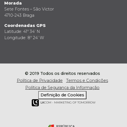
Morada
Sete Fontes – São Victor
4710-243 Braga
Coordenadas GPS
Latitude: 41º 34’ N
Longitude: 8º 24’ W
© 2019 Todos os direitos reservados
Política de Privacidade
Termos e Condições
Política de Segurança da Informação
Definição de Cookies
LK
COM - MARKETING OF TOMORROW