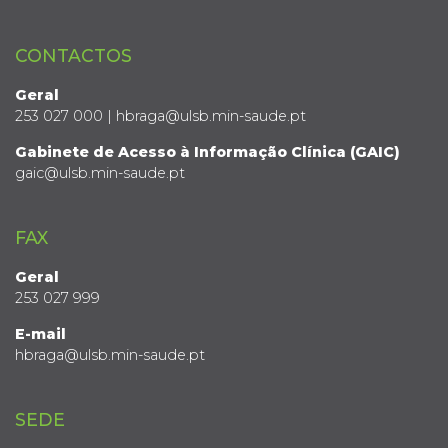
CONTACTOS
Geral
253 027 000 | hbraga@ulsb.min-saude.pt
Gabinete de Acesso à Informação Clínica (GAIC)
gaic@ulsb.min-saude.pt
FAX
Geral
253 027 999
E-mail
hbraga@ulsb.min-saude.pt
SEDE