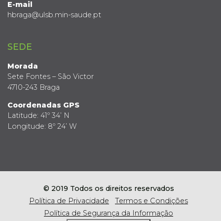
E-mail
hbraga@ulsb.min-saude.pt
SEDE
Morada
Sete Fontes – São Victor
4710-243 Braga
Coordenadas GPS
Latitude: 41º 34’ N
Longitude: 8º 24’ W
© 2019 Todos os direitos reservados
Política de Privacidade
Termos e Condições
Política de Segurança da Informação