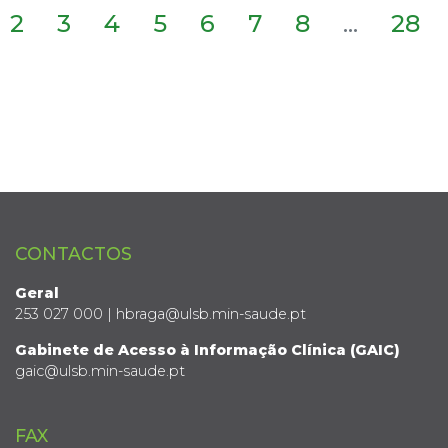
2
3
4
5
6
7
8
...
28
CONTACTOS
Geral
253 027 000 | hbraga@ulsb.min-saude.pt
Gabinete de Acesso à Informação Clínica (GAIC)
gaic@ulsb.min-saude.pt
FAX