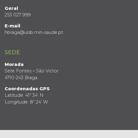
Geral
253 027 999
E-mail
hbraga@ulsb.min-saude.pt
SEDE
Morada
Sete Fontes – São Victor
4710-243 Braga
Coordenadas GPS
Latitude: 41º 34’ N
Longitude: 8º 24’ W