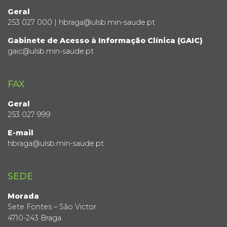
Geral
253 027 000 | hbraga@ulsb.min-saude.pt
Gabinete de Acesso à Informação Clínica (GAIC)
gaic@ulsb.min-saude.pt
FAX
Geral
253 027 999
E-mail
hbraga@ulsb.min-saude.pt
SEDE
Morada
Sete Fontes – São Victor
4710-243 Braga