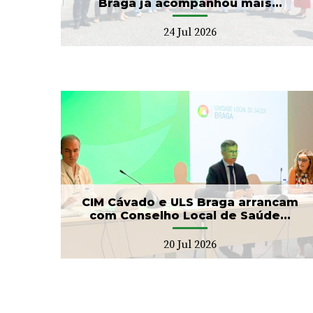
Braga já acompanhou mais...
24 Jul 2026
ga
Banco de Sangue recebe
ho
gesto solidário da SIGNA
17 Jul 2026
CIM Cávado e ULS Braga arrancam
com Conselho Local de Saúde...
20 Jul 2026