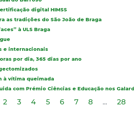
certificação digital HIMSS
a as tradições do São João de Braga
faces” à ULS Braga
ngue
 e internacionais
ras por dia, 365 dias por ano
ingectomizados
 à vítima queimada
guida com Prémio Ciências e Educação nos Galar
2
3
4
5
6
7
8
...
28