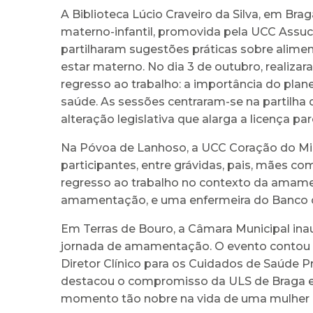
A Biblioteca Lúcio Craveiro da Silva, em Brag
materno-infantil, promovida pela UCC Assuce
partilharam sugestões práticas sobre alimen
estar materno. No dia 3 de outubro, realiza
regresso ao trabalho: a importância do plane
saúde. As sessões centraram-se na partilh
alteração legislativa que alarga a licença par
Na Póvoa de Lanhoso, a UCC Coração do Minh
participantes, entre grávidas, pais, mães c
regresso ao trabalho no contexto da amame
amamentação, e uma enfermeira do Banco d
Em Terras de Bouro, a Câmara Municipal ina
jornada de amamentação. O evento contou c
Diretor Clínico para os Cuidados de Saúde P
destacou o compromisso da ULS de Braga em 
momento tão nobre na vida de uma mulher 