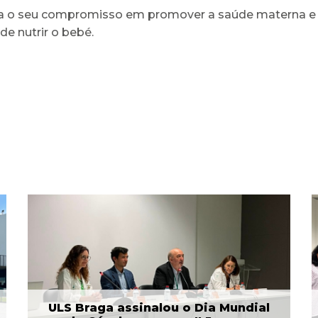
rça o seu compromisso em promover a saúde materna e i
e nutrir o bebé.
Arcebispo Primaz de
Braga realiza dádiva no
Banco de Sangue
21 Jul 2026
ULS Braga assinalou o Dia Mundial