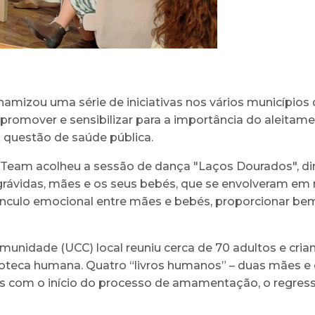
amizou uma série de iniciativas nos vários municípios 
promover e sensibilizar para a importância do aleitam
uestão de saúde pública.
Team acolheu a sessão de dança "Laços Dourados", din
grávidas, mães e os seus bebés, que se envolveram em
 vínculo emocional entre mães e bebés, proporcionar bem
unidade (UCC) local reuniu cerca de 70 adultos e cria
teca humana. Quatro “livros humanos” – duas mães e do
dos com o início do processo de amamentação, o regres