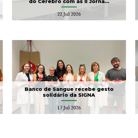
do Cérebro com as II Jorna...
22 Jul 2026
ULS Braga conclui a
unificação das bases de
dados dos Cuidad...
15 Jul 2026
Banco de Sangue recebe gesto
solidário da SIGNA
17 Jul 2026