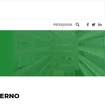
Query
TERNO