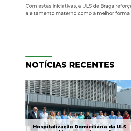
Com estas iniciativas, a ULS de Braga refo
aleitamento materno como a melhor forma d
NOTÍCIAS RECENTES
ULS Braga assinalou o Dia
aga
Mundial do Cérebro com
.
as II Jorna...
22 Jul 2026
Hospitalização Domiciliária da ULS