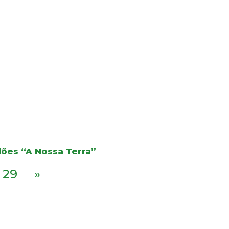
dões “A Nossa Terra”
29
»