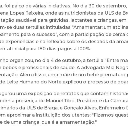
a, foi palco de várias iniciativas. No dia 30 de setembro
na Lopes Teixeira, onde as nutricionistas da ULS de Br
tação saudável para grávidas, lactantes e crianças, em
ram-se duas tertúlias intituladas "Amamentar: um ato 
amento para o sucesso", com a participação de cerca de
a de experiências e na reflexão sobre os desafios da 
ental inicial para 180 dias pagos a 100%.
o organizou, no dia 4 de outubro, a tertúlia "Entre 
om bebés e profissionais de saúde. A advogada Mia Neg
ntação. Além disso, uma mãe de um bebé prematuro pa
e Leite Humano do Norte explicou o processo de doaç
ugurou uma exposição de retratos que contam história
om a presença de Manuel Tibo, Presidente da Câmara 
rimários da ULS de Braga, e Gonçalo Alves, Enfermeiro
aproximar a instituição dos utentes: "Fizemos questã
e de uma criança, que é a amamentação."