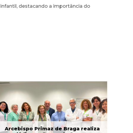
nfantil, destacando a importância do
Arcebispo Primaz de Braga realiza