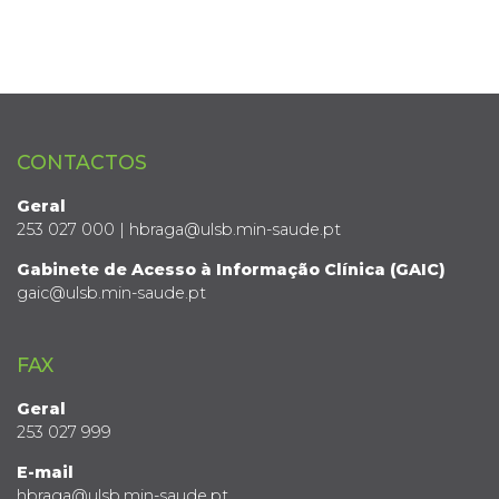
CONTACTOS
Geral
253 027 000 | hbraga@ulsb.min-saude.pt
Gabinete de Acesso à Informação Clínica (GAIC)
gaic@ulsb.min-saude.pt
FAX
Geral
253 027 999
E-mail
hbraga@ulsb.min-saude.pt