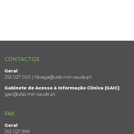
CONTACTOS
Geral
253 027 000 | hbraga@ulsb.min-saude.pt
Gabinete de Acesso à Informação Clínica (GAIC)
gaic@ulsb.min-saude.pt
FAX
Geral
253 027 999