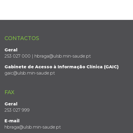
CONTACTOS
Geral
253 027 000 | hbraga@ulsb.min-saude.pt
Gabinete de Acesso à Informação Clínica (GAIC)
gaic@ulsb.min-saude.pt
FAX
Geral
253 027 999
E-mail
hbraga@ulsb.min-saude.pt