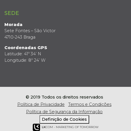
SEDE
Morada
Sete Fontes – São Victor
4710-243 Braga
Coordenadas GPS
Latitude: 41º 34’ N
Longitude: 8º 24’ W
© 2019 Todos os direitos reservados
Política de Privacidade
Termos e Condições
Política de Segurança da Informação
Definição de Cookies
LK
COM - MARKETING OF TOMORROW