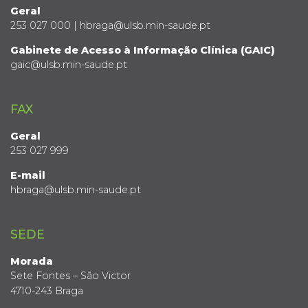
Geral
253 027 000 | hbraga@ulsb.min-saude.pt
Gabinete de Acesso à Informação Clínica (GAIC)
gaic@ulsb.min-saude.pt
FAX
Geral
253 027 999
E-mail
hbraga@ulsb.min-saude.pt
SEDE
Morada
Sete Fontes – São Victor
4710-243 Braga