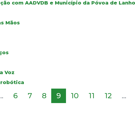
ação com AADVDB e Município da Póvoa de Lanh
as Mãos
ços
da Voz
 robótica
...
6
7
8
9
10
11
12
...