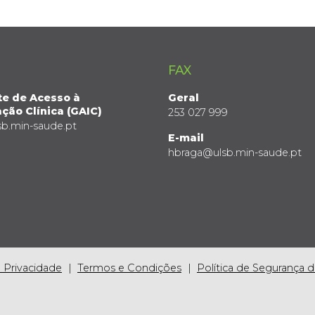
FAX
te de Acesso à
Geral
ção Clínica (GAIC)
253 027 999
sb.min-saude.pt
E-mail
hbraga@ulsb.min-saude.pt
e Privacidade
Termos e Condições
Política de Segurança 