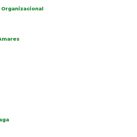
 Organizacional
 Amares
raga