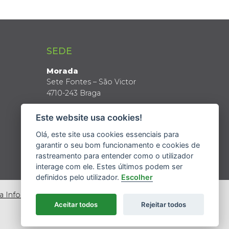
SEDE
Morada
Sete Fontes – São Victor
4710-243 Braga
Coordenadas GPS
Este website usa cookies!
Latitude: 41º 34’ N
Longitude: 8º 24’ W
Olá, este site usa cookies essenciais para
garantir o seu bom funcionamento e cookies de
rastreamento para entender como o utilizador
interage com ele. Estes últimos podem ser
definidos pelo utilizador.
Escolher
da Informação
Aceitar todos
Rejeitar todos