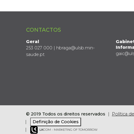
CONTACTOS
Geral
Gabine
Informa
253 027 000 | hbraga@ulsb.min-
gaic@ul
saude.pt
© 2019 Todos os direitos reservados
Política d
Definição de Cookies
LK
COM - MARKETING OF TOMORROW