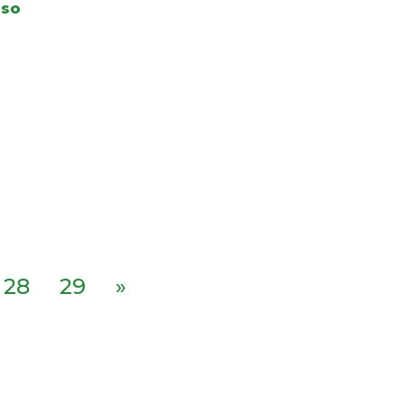
oso
28
29
»