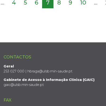
...
4
5
6
7
8
9
10
...
CONTACTOS
Geral
253 027 000 | hbraga@ulsb.min-saude.pt
Gabinete de Acesso à Informação Clínica (GAIC)
gaic@ulsb.min-saude.pt
FAX