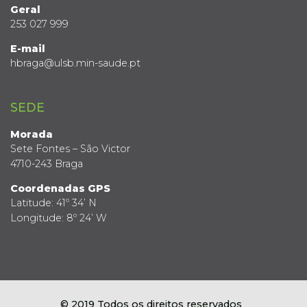
Geral
253 027 999
E-mail
hbraga@ulsb.min-saude.pt
SEDE
Morada
Sete Fontes – São Victor
4710-243 Braga
Coordenadas GPS
Latitude: 41º 34’ N
Longitude: 8º 24’ W
© 2019 Todos os direitos reservados