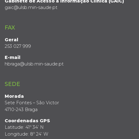
Gabinete de Acesso à Informação Clínica (GAIC)
gaic@ulsb.min-saude.pt
FAX
Geral
253 027 999
E-mail
hbraga@ulsb.min-saude.pt
SEDE
Morada
Sete Fontes – São Victor
4710-243 Braga
Coordenadas GPS
Latitude: 41º 34’ N
Longitude: 8º 24’ W