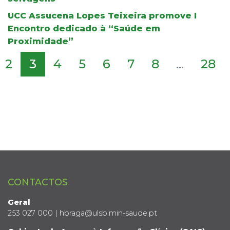
UCC Assucena Lopes Teixeira promove I
Encontro dedicado à “Saúde em
Proximidade”
2
3
4
5
6
7
8
...
28
CONTACTOS
Geral
253 027 000 | hbraga@ulsb.min-saude.pt