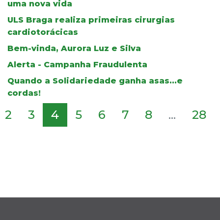
uma nova vida
ULS Braga realiza primeiras cirurgias
cardiotorácicas
Bem-vinda, Aurora Luz e Silva
Alerta - Campanha Fraudulenta
Quando a Solidariedade ganha asas...e
cordas!
2
3
4
5
6
7
8
...
28