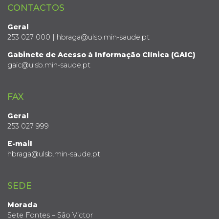
CONTACTOS
Geral
253 027 000 | hbraga@ulsb.min-saude.pt
Gabinete de Acesso à Informação Clínica (GAIC)
gaic@ulsb.min-saude.pt
FAX
Geral
253 027 999
E-mail
hbraga@ulsb.min-saude.pt
SEDE
Morada
Sete Fontes – São Victor