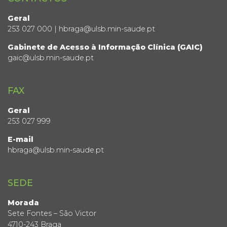
Geral
253 027 000 | hbraga@ulsb.min-saude.pt
Gabinete de Acesso à Informação Clínica (GAIC)
gaic@ulsb.min-saude.pt
FAX
Geral
253 027 999
E-mail
hbraga@ulsb.min-saude.pt
SEDE
Morada
Sete Fontes – São Victor
4710-243 Braga