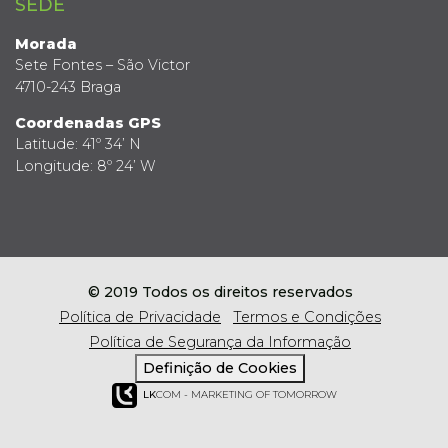
SEDE
Morada
Sete Fontes – São Victor
4710-243 Braga
Coordenadas GPS
Latitude: 41º 34’ N
Longitude: 8º 24’ W
© 2019 Todos os direitos reservados
Política de Privacidade
Termos e Condições
Política de Segurança da Informação
Definição de Cookies
LK
COM - MARKETING OF TOMORROW