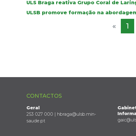
ULS Braga reativa Grupo Coral de Lar
ULSB promove formação na abordagem
«
1
CONTACTOS
Geral
Gabine
Informa
253 027 000 | hbraga@ulsb.min-
gaic@ul
saude.pt