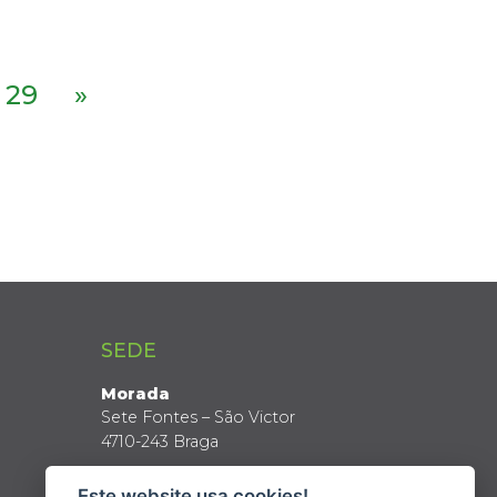
29
»
SEDE
Morada
Sete Fontes – São Victor
4710-243 Braga
Coordenadas GPS
Este website usa cookies!