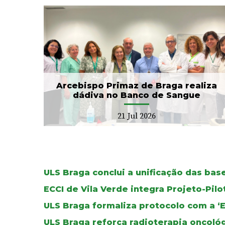
CIM Cávado e ULS Braga
no
arrancam com Conselho
Local de Saúde...
20 Jul 2026
Arcebispo Primaz de Braga realiza
dádiva no Banco de Sangue
21 Jul 2026
ULS Braga conclui a unificação das ba
ECCI de Vila Verde integra Projeto-Pil
ULS Braga formaliza protocolo com a ‘
ULS Braga reforça radioterapia oncoló