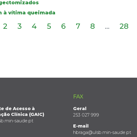
ingectomizados
 à vítima queimada
2
3
4
5
6
7
8
...
28
FAX
te de Acesso à
Geral
ção Clínica (GAIC)
253 027 999
sb.min-saude.pt
E-mail
hbraga@ulsb.min-saude.pt