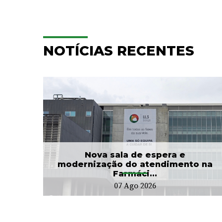
NOTÍCIAS RECENTES
e
Hospitalização
Domiciliária da ULS Braga
...
já acompanhou mais...
24 Jul 2026
Nova sala de espera e
modernização do atendimento na
Farmáci...
07 Ago 2026