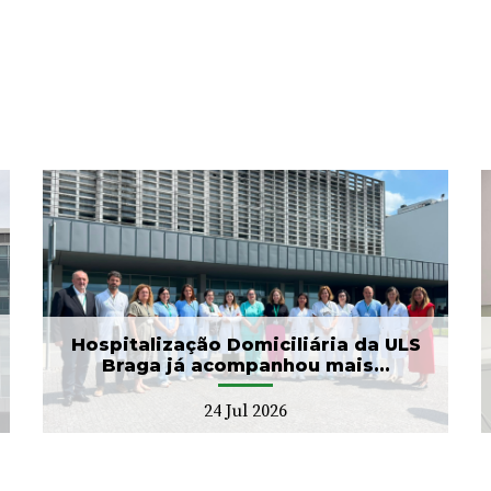
ULS Braga assinalou o Dia
Mundial do Cérebro com
as II Jorna...
22 Jul 2026
Hospitalização Domiciliária da ULS
Braga já acompanhou mais...
24 Jul 2026