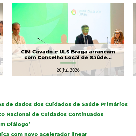
Banco de Sangue recebe
gesto solidário da SIGNA
17 Jul 2026
CIM Cávado e ULS Braga arrancam
com Conselho Local de Saúde...
20 Jul 2026
ses de dados dos Cuidados de Saúde Primários
oto Nacional de Cuidados Continuados
Em Diálogo’
gica com novo acelerador linear