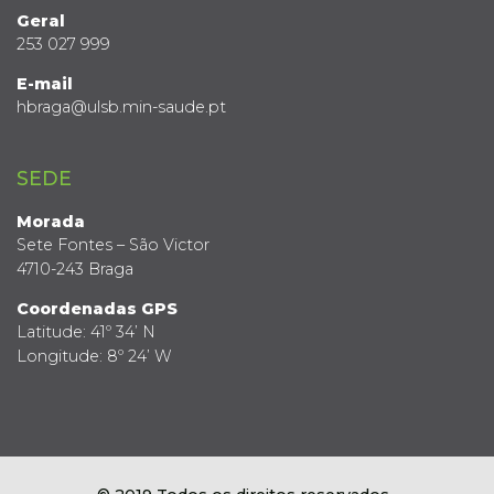
Geral
253 027 999
E-mail
hbraga@ulsb.min-saude.pt
SEDE
Morada
Sete Fontes – São Victor
4710-243 Braga
Coordenadas GPS
Latitude: 41º 34’ N
Longitude: 8º 24’ W