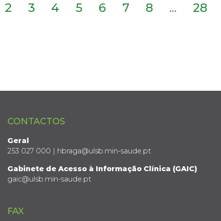
2
3
4
5
6
7
8
...
28
CONTACTOS
Geral
253 027 000 | hbraga@ulsb.min-saude.pt
Gabinete de Acesso à Informação Clínica (GAIC)
gaic@ulsb.min-saude.pt
FAX