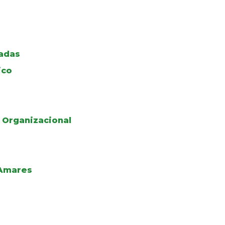
zadas
ico
 Organizacional
 Amares