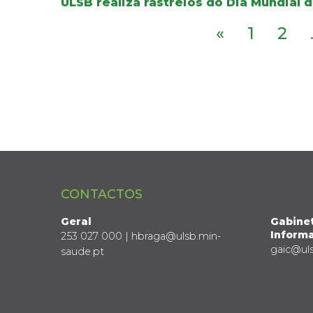
ULSB realiza rastreios do Dia Mundial 
«
1
2
CONTACTOS
Geral
Gabine
Informa
253 027 000 | hbraga@ulsb.min-
gaic@ul
saude.pt