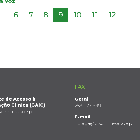
da Voz
...
6
7
8
9
10
11
12
...
FAX
te de Acesso à
Geral
ção Clínica (GAIC)
253 027 999
sb.min-saude.pt
E-mail
hbraga@ulsb.min-saude.pt