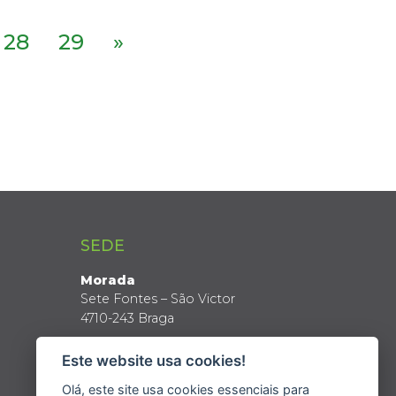
28
29
»
SEDE
Morada
Sete Fontes – São Victor
4710-243 Braga
Coordenadas GPS
Este website usa cookies!
Latitude: 41º 34’ N
Longitude: 8º 24’ W
Olá, este site usa cookies essenciais para