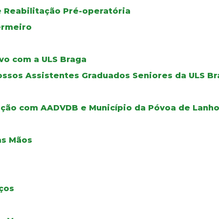
 Reabilitação Pré-operatória
ermeiro
tivo com a ULS Braga
ssos Assistentes Graduados Seniores da ULS B
ação com AADVDB e Município da Póvoa de Lanh
as Mãos
ços