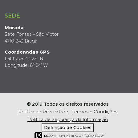
SEDE
Morada
Sete Fontes – São Victor
4710-243 Braga
Coordenadas GPS
Latitude: 41º 34’ N
Longitude: 8º 24’ W
© 2019 Todos os direitos reservados
Política de Privacidade
Termos e Condições
Política de Segurança da Informação
Definição de Cookies
LK
COM - MARKETING OF TOMORROW