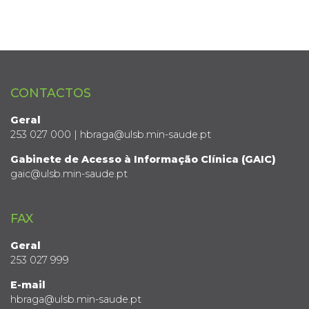
CONTACTOS
Geral
253 027 000 | hbraga@ulsb.min-saude.pt
Gabinete de Acesso à Informação Clínica (GAIC)
gaic@ulsb.min-saude.pt
FAX
Geral
253 027 999
E-mail
hbraga@ulsb.min-saude.pt