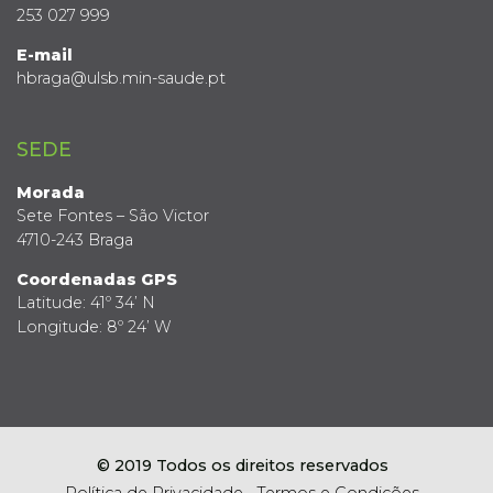
253 027 999
E-mail
hbraga@ulsb.min-saude.pt
SEDE
Morada
Sete Fontes – São Victor
4710-243 Braga
Coordenadas GPS
Latitude: 41º 34’ N
Longitude: 8º 24’ W
© 2019 Todos os direitos reservados
Política de Privacidade
Termos e Condições