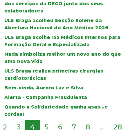
dos serviços da DECO junto dos seus
colaboradores
ULS Braga acolheu Sessão Solene da
Abertura Nacional do Ano Médico 2026
ULS Braga acolhe 155 Médicos Internos para
Formação Geral e Especializada
Nada simboliza melhor um novo ano do que
uma nova vida
ULS Braga realiza primeiras cirurgias
cardiotorácicas
Bem-vinda, Aurora Luz e Silva
Alerta - Campanha Fraudulenta
Quando a Solidariedade ganha asas...e
cordas!
2
3
4
5
6
7
8
...
28