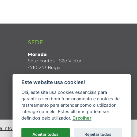
SEDE
Morada
Sete Fontes – São Victor
4710-243 Braga
Coordenadas GPS
Este website usa cookies!
Latitude: 41º 34’ N
Longitude: 8º 24’ W
Olá, este site usa cookies essenciais para
garantir o seu bom funcionamento e cookies de
rastreamento para entender como o utilizador
interage com ele. Estes últimos podem ser
definidos pelo utilizador.
Escolher
da Informação
Aceitar todos
Rejeitar todos