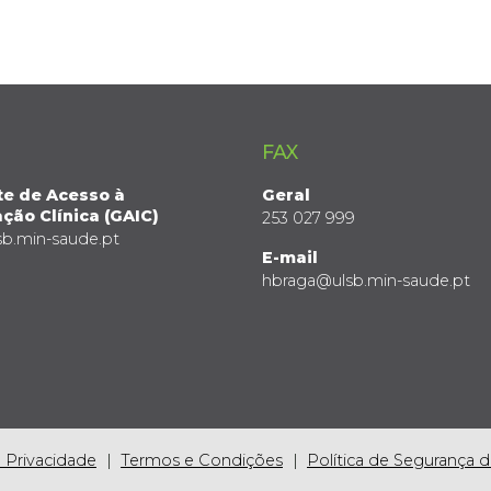
FAX
te de Acesso à
Geral
ção Clínica (GAIC)
253 027 999
sb.min-saude.pt
E-mail
hbraga@ulsb.min-saude.pt
e Privacidade
Termos e Condições
Política de Segurança 