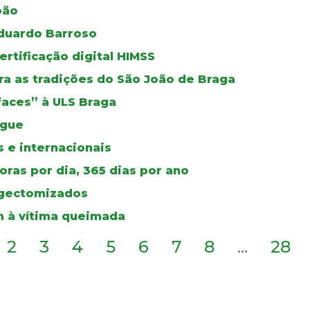
oão
duardo Barroso
certificação digital HIMSS
a as tradições do São João de Braga
faces” à ULS Braga
ngue
 e internacionais
ras por dia, 365 dias por ano
ingectomizados
 à vítima queimada
2
3
4
5
6
7
8
...
28