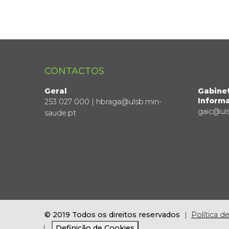
CONTACTOS
Geral
Gabine
Informa
253 027 000 | hbraga@ulsb.min-
gaic@ul
saude.pt
© 2019 Todos os direitos reservados
Política d
Definição de Cookies