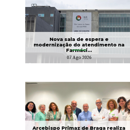
e
Hospitalização
Domiciliária da ULS Braga
...
já acompanhou mais...
24 Jul 2026
Nova sala de espera e
modernização do atendimento na
Farmáci...
07 Ago 2026
CIM Cávado e ULS Braga
no
arrancam com Conselho
Local de Saúde...
20 Jul 2026
Arcebispo Primaz de Braga realiza