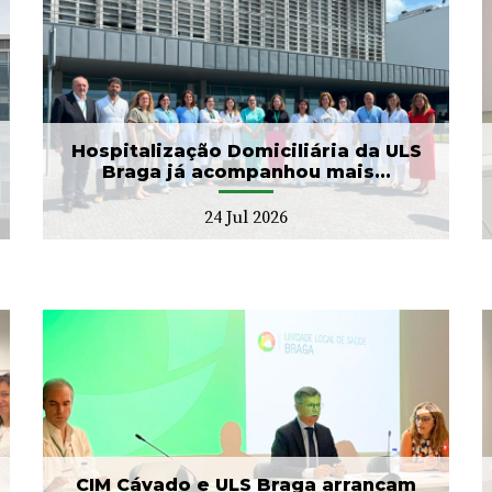
ULS Braga assinalou o Dia
Mundial do Cérebro com
as II Jorna...
22 Jul 2026
Hospitalização Domiciliária da ULS
Braga já acompanhou mais...
24 Jul 2026
Banco de Sangue recebe
gesto solidário da SIGNA
17 Jul 2026
CIM Cávado e ULS Braga arrancam