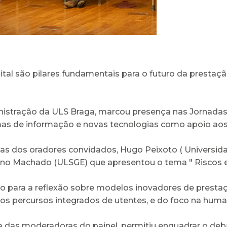
ital são pilares fundamentais para o futuro da presta
nistração da ULS Braga, marcou presença nas Jornadas
s de informação e novas tecnologias como apoio aos p
cias dos oradores convidados, Hugo Peixoto ( Universi
no Machado (ULSGE) que apresentou o tema " Riscos e d
 para a reflexão sobre modelos inovadores de prestaç
os percursos integrados de utentes, e do foco na huma
 das moderadoras do painel, permitiu enquadrar o deb