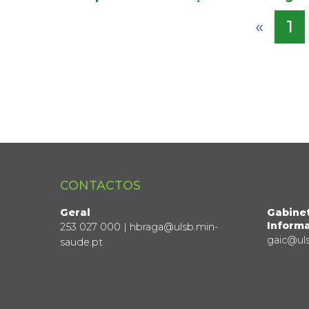
«
1
CONTACTOS
Geral
Gabine
Informa
253 027 000 | hbraga@ulsb.min-
gaic@ul
saude.pt