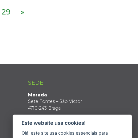
29
»
SEDE
Morada
Sete Fontes – São Victor
4710-243 Braga
Coordenadas GPS
Este website usa cookies!
Latitude: 41º 34’ N
Longitude: 8º 24’ W
Olá, este site usa cookies essenciais para