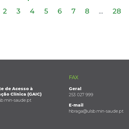
2
3
4
5
6
7
8
...
28
FAX
te de Acesso à
Geral
ção Clínica (GAIC)
253 027 999
sb.min-saude.pt
E-mail
hbraga@ulsb.min-saude.pt