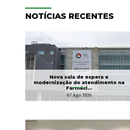
NOTÍCIAS RECENTES
e
Hospitalização
Domiciliária da ULS Braga
...
já acompanhou mais...
24 Jul 2026
Nova sala de espera e
modernização do atendimento na
Farmáci...
07 Ago 2026