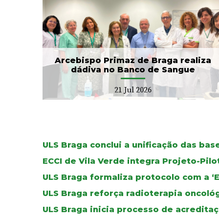
CIM Cávado e ULS Braga
no
arrancam com Conselho
Local de Saúde...
20 Jul 2026
Arcebispo Primaz de Braga realiza
dádiva no Banco de Sangue
21 Jul 2026
ULS Braga conclui a unificação das ba
ECCI de Vila Verde integra Projeto-Pil
ULS Braga formaliza protocolo com a ‘
ULS Braga reforça radioterapia oncoló
ULS Braga inicia processo de acreditaç