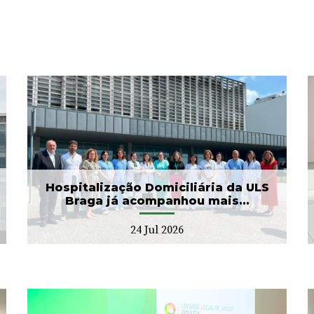
ULS Braga assinalou o Dia
Mundial do Cérebro com
as II Jorna...
22 Jul 2026
Hospitalização Domiciliária da ULS
Braga já acompanhou mais...
24 Jul 2026