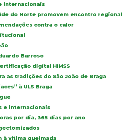
e internacionais
úde do Norte promovem encontro regional
mendações contra o calor
itucional
oão
duardo Barroso
certificação digital HIMSS
a as tradições do São João de Braga
faces” à ULS Braga
ngue
 e internacionais
ras por dia, 365 dias por ano
ingectomizados
 à vítima queimada