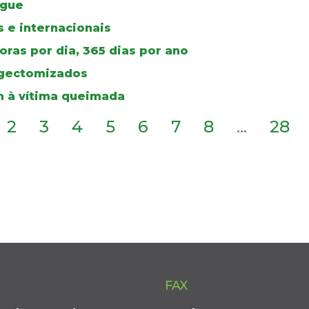
ngue
 e internacionais
ras por dia, 365 dias por ano
ingectomizados
 à vítima queimada
2
3
4
5
6
7
8
...
28
FAX