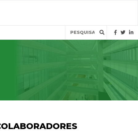
Query
 COLABORADORES