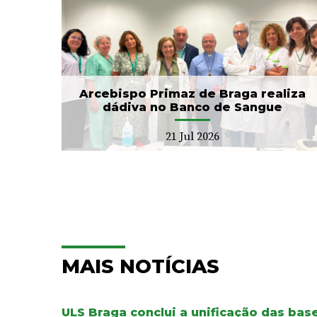
CIM Cávado e ULS Braga
no
arrancam com Conselho
Local de Saúde...
20 Jul 2026
Arcebispo Primaz de Braga realiza
dádiva no Banco de Sangue
21 Jul 2026
MAIS NOTÍCIAS
ULS Braga conclui a unificação das ba