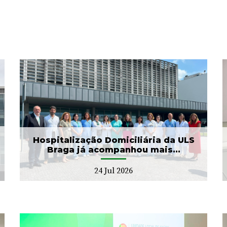
ULS Braga assinalou o Dia
Mundial do Cérebro com
as II Jorna...
22 Jul 2026
Hospitalização Domiciliária da ULS
Braga já acompanhou mais...
24 Jul 2026