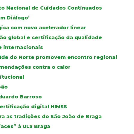
oto Nacional de Cuidados Continuados
Em Diálogo’
gica com novo acelerador linear
ão global e certificação da qualidade
e internacionais
úde do Norte promovem encontro regional
mendações contra o calor
itucional
oão
duardo Barroso
certificação digital HIMSS
a as tradições do São João de Braga
faces” à ULS Braga