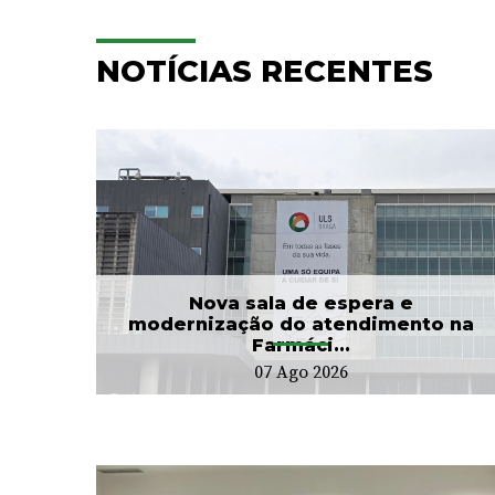
NOTÍCIAS RECENTES
e
Hospitalização
Domiciliária da ULS Braga
...
já acompanhou mais...
24 Jul 2026
Nova sala de espera e
modernização do atendimento na
Farmáci...
07 Ago 2026