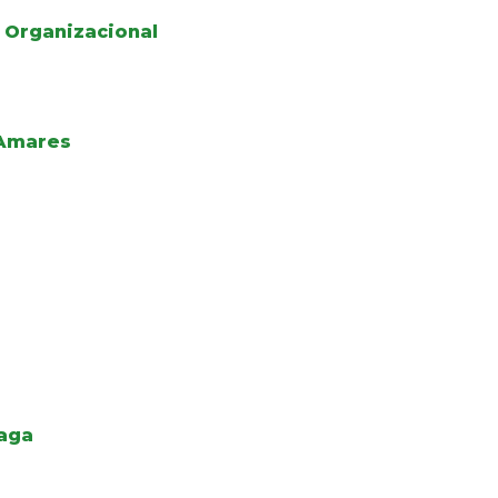
 Organizacional
 Amares
raga