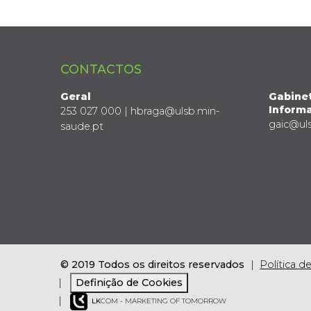
CONTACTOS
Geral
Gabine
Informa
253 027 000 | hbraga@ulsb.min-
gaic@ul
saude.pt
© 2019 Todos os direitos reservados
Política d
Definição de Cookies
LK
COM - MARKETING OF TOMORROW