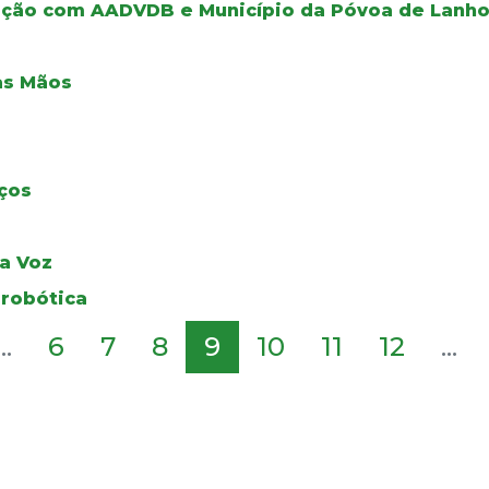
ação com AADVDB e Município da Póvoa de Lanh
as Mãos
ços
da Voz
 robótica
...
6
7
8
9
10
11
12
...