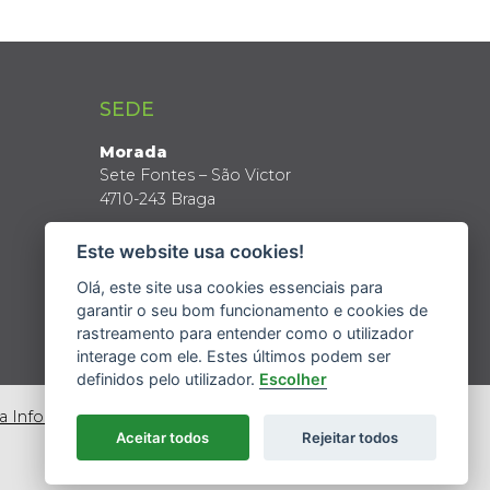
SEDE
Morada
Sete Fontes – São Victor
4710-243 Braga
Coordenadas GPS
Este website usa cookies!
Latitude: 41º 34’ N
Longitude: 8º 24’ W
Olá, este site usa cookies essenciais para
garantir o seu bom funcionamento e cookies de
rastreamento para entender como o utilizador
interage com ele. Estes últimos podem ser
definidos pelo utilizador.
Escolher
da Informação
Aceitar todos
Rejeitar todos