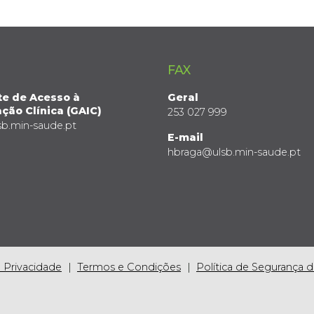
FAX
te de Acesso à
Geral
ção Clínica (GAIC)
253 027 999
sb.min-saude.pt
E-mail
hbraga@ulsb.min-saude.pt
e Privacidade
Termos e Condições
Política de Segurança 