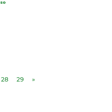
oso
28
29
»