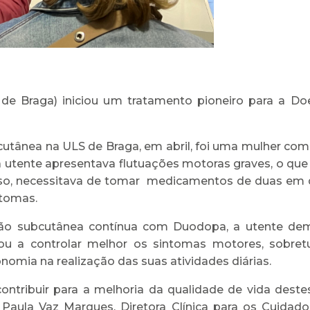
de Braga) iniciou um tratamento pioneiro para a D
cutânea na ULS de Braga, em abril, foi uma mulher c
 a utente apresentava flutuações motoras graves, o qu
disso, necessitava de tomar medicamentos de duas em 
ntomas.
são subcutânea contínua com Duodopa, a utente demo
sou a controlar melhor os sintomas motores, sobr
onomia na realização das suas atividades diárias.
tribuir para a melhoria da qualidade de vida destes
 Paula Vaz Marques, Diretora Clínica para os Cuida