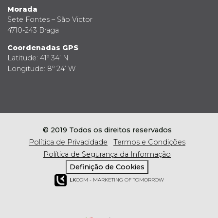
Morada
Sete Fontes – São Victor
4710-243 Braga
Coordenadas GPS
Latitude: 41º 34’ N
Longitude: 8º 24’ W
© 2019 Todos os direitos reservados
Política de Privacidade
Termos e Condições
Política de Segurança da Informação
Definição de Cookies
LK
COM - MARKETING OF TOMORROW