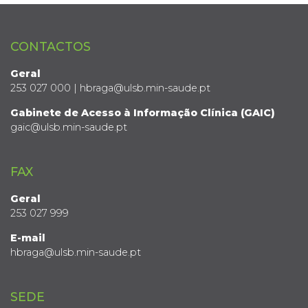
CONTACTOS
Geral
253 027 000 | hbraga@ulsb.min-saude.pt
Gabinete de Acesso à Informação Clínica (GAIC)
gaic@ulsb.min-saude.pt
FAX
Geral
253 027 999
E-mail
hbraga@ulsb.min-saude.pt
SEDE