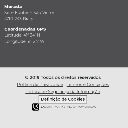
Morada
Sete Fontes – São Victor
4710-243 Braga
Coordenadas GPS
Latitude: 41º 34’ N
Longitude: 8º 24’ W
© 2019 Todos os direitos reservados
Política de Privacidade
Termos e Condições
Política de Segurança da Informação
Definição de Cookies
LK
COM - MARKETING OF TOMORROW