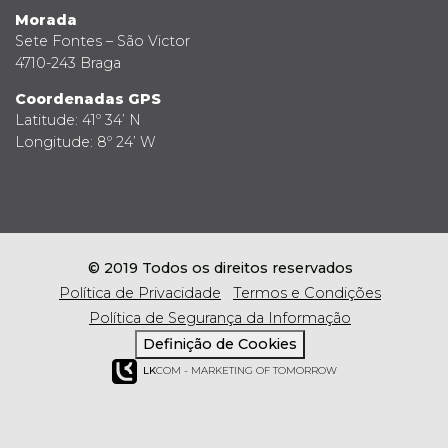
Morada
Sete Fontes – São Victor
4710-243 Braga
Coordenadas GPS
Latitude: 41º 34’ N
Longitude: 8º 24’ W
© 2019 Todos os direitos reservados
Política de Privacidade
Termos e Condições
Política de Segurança da Informação
Definição de Cookies
LK
COM - MARKETING OF TOMORROW