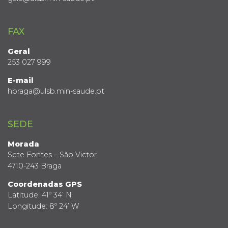
FAX
Geral
253 027 999
E-mail
hbraga@ulsb.min-saude.pt
SEDE
Morada
Sete Fontes – São Victor
4710-243 Braga
Coordenadas GPS
Latitude: 41º 34’ N
Longitude: 8º 24’ W