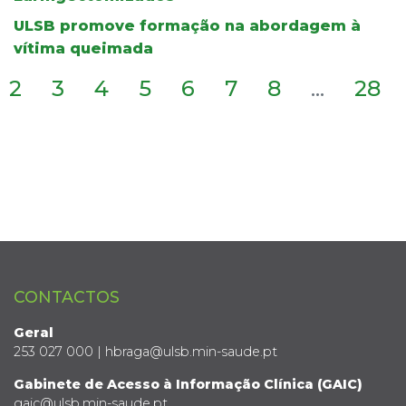
ULSB promove formação na abordagem à
vítima queimada
2
3
4
5
6
7
8
...
28
CONTACTOS
Geral
253 027 000 | hbraga@ulsb.min-saude.pt
Gabinete de Acesso à Informação Clínica (GAIC)
gaic@ulsb.min-saude.pt