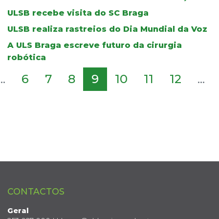
ULSB recebe visita do SC Braga
ULSB realiza rastreios do Dia Mundial da Voz
A ULS Braga escreve futuro da cirurgia
robótica
...
6
7
8
9
10
11
12
...
CONTACTOS
Geral