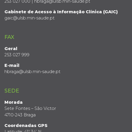
253 027 000 | hbraga@ulsb.min-saude.pt
Gabinete de Acesso à Informação Clínica (GAIC)
gaic@ulsb.min-saude.pt
FAX
Geral
253 027 999
E-mail
hbraga@ulsb.min-saude.pt
SEDE
Morada
Sete Fontes – São Victor
4710-243 Braga
Coordenadas GPS
Latitude: 41º 34’ N