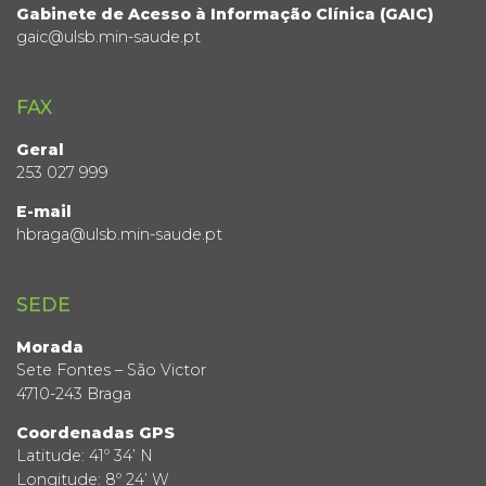
Gabinete de Acesso à Informação Clínica (GAIC)
gaic@ulsb.min-saude.pt
FAX
Geral
253 027 999
E-mail
hbraga@ulsb.min-saude.pt
SEDE
Morada
Sete Fontes – São Victor
4710-243 Braga
Coordenadas GPS
Latitude: 41º 34’ N
Longitude: 8º 24’ W