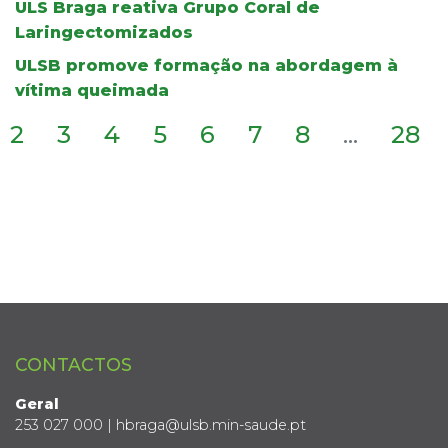
ULS Braga reativa Grupo Coral de
Laringectomizados
ULSB promove formação na abordagem à
vítima queimada
2
3
4
5
6
7
8
...
28
CONTACTOS
Geral
253 027 000 | hbraga@ulsb.min-saude.pt