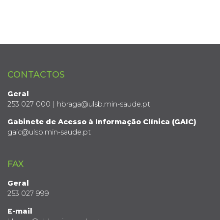
CONTACTOS
Geral
253 027 000 | hbraga@ulsb.min-saude.pt
Gabinete de Acesso à Informação Clínica (GAIC)
gaic@ulsb.min-saude.pt
FAX
Geral
253 027 999
E-mail