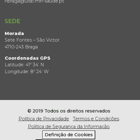
hbraga@ulsb.min-saude.pt
SEDE
Morada
Sete Fontes – São Victor
4710-243 Braga
Coordenadas GPS
Latitude: 41º 34’ N
Longitude: 8º 24’ W
© 2019 Todos os direitos reservados
Política de Privacidade
Termos e Condições
Política de Segurança da Informação
Definição de Cookies