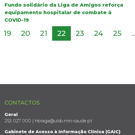
Fundo solidário da Liga de Amigos reforça
equipamento hospitalar de combate à
COVID-19
19
20
21
22
23
24
25
..
CONTACTOS
Geral
253 027 000 | hbraga@ulsb.min-saude.pt
Gabinete de Acesso à Informação Clínica (GAIC)