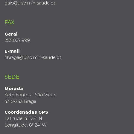
gaic@ulsb.min-saude.pt
FAX
Geral
253 027 999
E-mail
hbraga@ulsb.min-saude.pt
SEDE
Morada
Sete Fontes – São Victor
4710-243 Braga
Coordenadas GPS
Latitude: 41º 34’ N
Longitude: 8º 24’ W