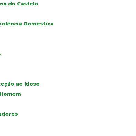
na do Castelo
iolência Doméstica
s
teção ao Idoso
do Homem
adores