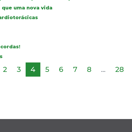
 que uma nova vida
ardiotorácicas
 cordas!
s
2
3
4
5
6
7
8
...
28