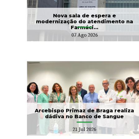
...
já acompanhou mais...
24 Jul 2026
Nova sala de espera e
modernização do atendimento na
Farmáci...
07 Ago 2026
CIM Cávado e ULS Braga
no
arrancam com Conselho
Local de Saúde...
20 Jul 2026
Arcebispo Primaz de Braga realiza
dádiva no Banco de Sangue
21 Jul 2026