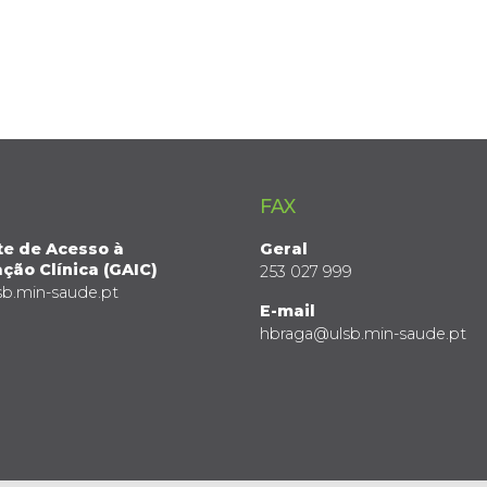
FAX
te de Acesso à
Geral
ção Clínica (GAIC)
253 027 999
sb.min-saude.pt
E-mail
hbraga@ulsb.min-saude.pt