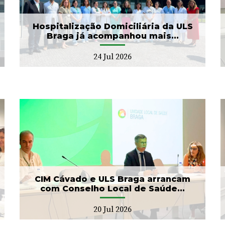
as II Jorna...
22 Jul 2026
Hospitalização Domiciliária da ULS
Braga já acompanhou mais...
24 Jul 2026
Banco de Sangue recebe
gesto solidário da SIGNA
17 Jul 2026
CIM Cávado e ULS Braga arrancam
com Conselho Local de Saúde...
20 Jul 2026