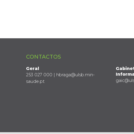
CONTACTOS
Geral
Gabine
Informa
253 027 000 | hbraga@ulsb.min-
gaic@ul
saude.pt