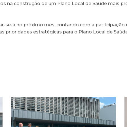
iros na construção de um Plano Local de Saúde mais pró
zar-se-á no próximo mês, contando com a participação d
as prioridades estratégicas para o Plano Local de Saúd
ULS Braga assinalou o Dia
Mundial do Cérebro com