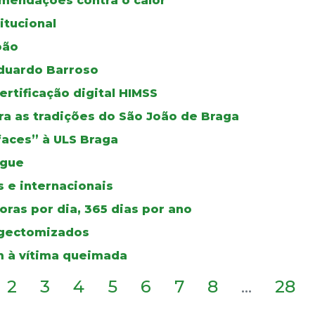
mendações contra o calor
itucional
oão
duardo Barroso
certificação digital HIMSS
a as tradições do São João de Braga
faces” à ULS Braga
ngue
 e internacionais
ras por dia, 365 dias por ano
ingectomizados
 à vítima queimada
2
3
4
5
6
7
8
...
28