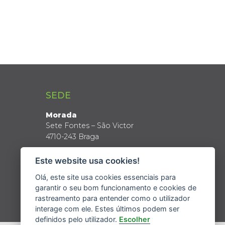
SEDE
Morada
Sete Fontes – São Victor
4710-243 Braga
Coordenadas GPS
Este website usa cookies!
Latitude: 41º 34’ N
Longitude: 8º 24’ W
Olá, este site usa cookies essenciais para
garantir o seu bom funcionamento e cookies de
rastreamento para entender como o utilizador
interage com ele. Estes últimos podem ser
definidos pelo utilizador.
Escolher