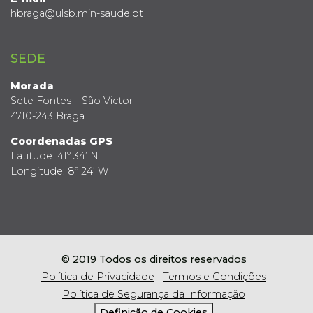
hbraga@ulsb.min-saude.pt
SEDE
Morada
Sete Fontes – São Victor
4710-243 Braga
Coordenadas GPS
Latitude: 41º 34’ N
Longitude: 8º 24’ W
© 2019 Todos os direitos reservados
Política de Privacidade
Termos e Condições
Política de Segurança da Informação
Definição de Cookies