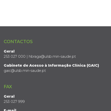
CONTACTOS
Geral
253 027 000 | hbraga@ulsb.min-saude.pt
Gabinete de Acesso à Informação Clínica (GAIC)
gaic@ulsb.min-saude.pt
FAX
Geral
253 027 999
E-mail