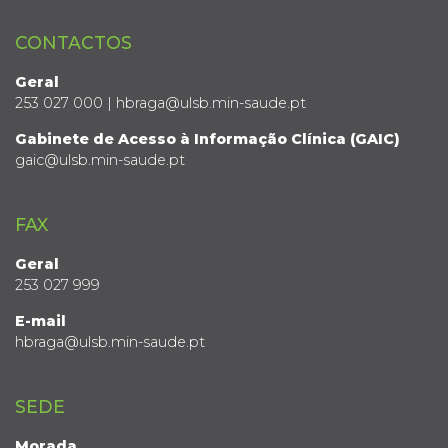
CONTACTOS
Geral
253 027 000 | hbraga@ulsb.min-saude.pt
Gabinete de Acesso à Informação Clínica (GAIC)
gaic@ulsb.min-saude.pt
FAX
Geral
253 027 999
E-mail
hbraga@ulsb.min-saude.pt
SEDE
Morada