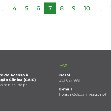
...
4
5
6
7
8
9
10
...
FAX
te de Acesso à
Geral
ção Clínica (GAIC)
253 027 999
sb.min-saude.pt
E-mail
hbraga@ulsb.min-saude.pt