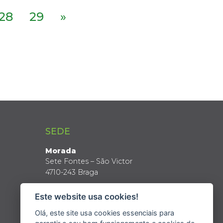
28
29
»
SEDE
Morada
Sete Fontes – São Victor
4710-243 Braga
Coordenadas GPS
Este website usa cookies!
Latitude: 41º 34’ N
Longitude: 8º 24’ W
Olá, este site usa cookies essenciais para