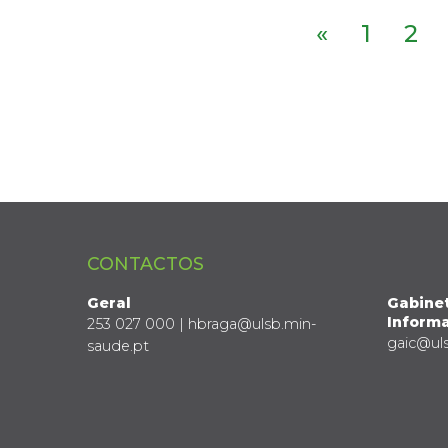
«
1
2
CONTACTOS
Geral
Gabine
Informa
253 027 000 | hbraga@ulsb.min-
gaic@ul
saude.pt