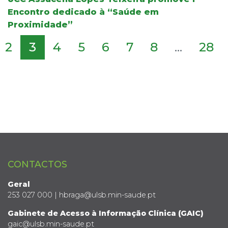
Encontro dedicado à “Saúde em
Proximidade”
2
3
4
5
6
7
8
...
28
CONTACTOS
Geral
253 027 000 | hbraga@ulsb.min-saude.pt
Gabinete de Acesso à Informação Clínica (GAIC)
gaic@ulsb.min-saude.pt