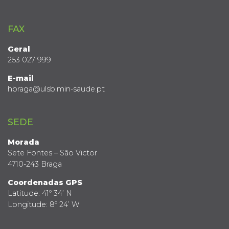
FAX
Geral
253 027 999
E-mail
hbraga@ulsb.min-saude.pt
SEDE
Morada
Sete Fontes – São Victor
4710-243 Braga
Coordenadas GPS
Latitude: 41º 34’ N
Longitude: 8º 24’ W