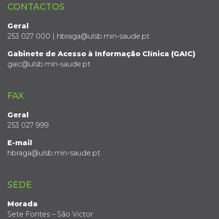
CONTACTOS
Geral
253 027 000 | hbraga@ulsb.min-saude.pt
Gabinete de Acesso à Informação Clínica (GAIC)
gaic@ulsb.min-saude.pt
FAX
Geral
253 027 999
E-mail
hbraga@ulsb.min-saude.pt
SEDE
Morada
Sete Fontes – São Victor