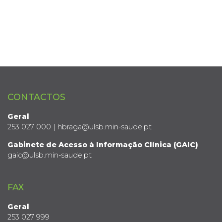
CONTACTOS
Geral
253 027 000 | hbraga@ulsb.min-saude.pt
Gabinete de Acesso à Informação Clínica (GAIC)
gaic@ulsb.min-saude.pt
FAX
Geral
253 027 999